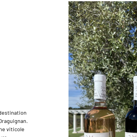
destination
 Draguignan.
e viticole