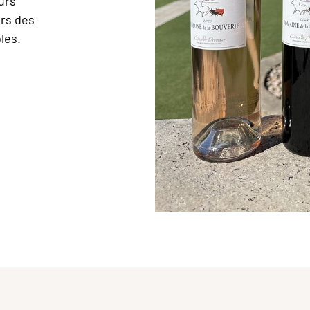
urs
ers des
les.